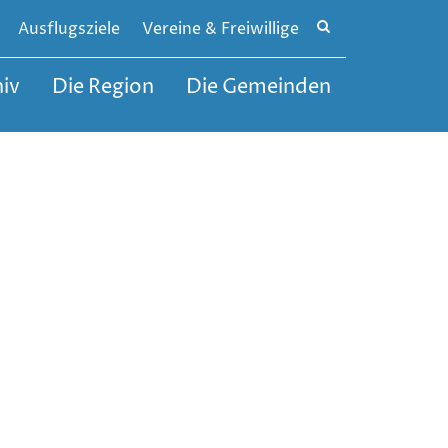
Site
Ausflugsziele
Vereine & Freiwillige
search
toggle
iv
Die Region
Die Gemeinden