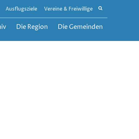
Site
Ausflugsziele
Vereine & Freiwillige
search
toggle
iv
Die Region
Die Gemeinden