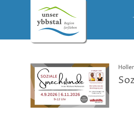
Holle
Soz