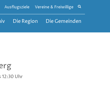
Site
Ausflugsziele
Vereine & Freiwillige
search
toggle
iv
Die Region
Die Gemeinden
erg
s 12:30 Uhr