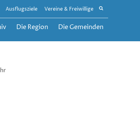
Site
Ausflugsziele
Vereine & Freiwillige
search
toggle
iv
Die Region
Die Gemeinden
Uhr