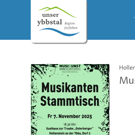
Holle
Mus