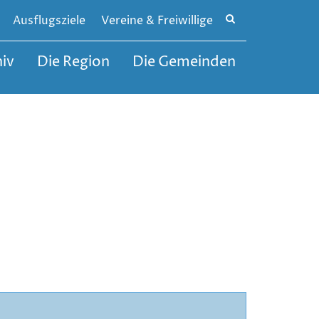
Site
Ausflugsziele
Vereine & Freiwillige
search
toggle
iv
Die Region
Die Gemeinden