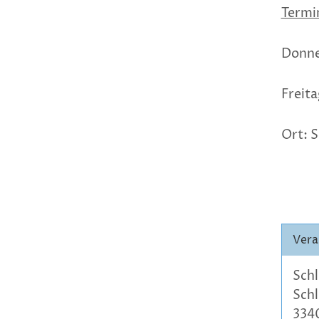
Termi
Donner
Freita
Ort: 
Vera
Schl
Sch
334