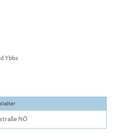
/d Ybbs
stalter
nstraße NÖ