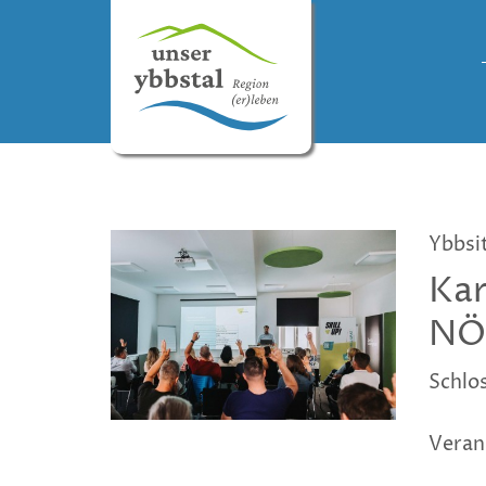
Ybbsi
Kar
N
Schlos
Veran