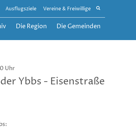
Site
Ausflugsziele
Vereine & Freiwillige
search
toggle
iv
Die Region
Die Gemeinden
00 Uhr
der Ybbs - Eisenstraße
bs: