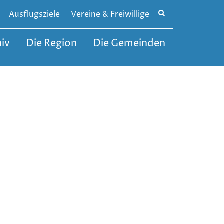
Site
Ausflugsziele
Vereine & Freiwillige
search
toggle
iv
Die Region
Die Gemeinden