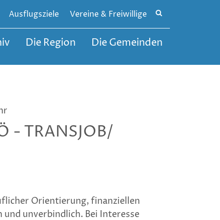
Site
Ausflugsziele
Vereine & Freiwillige
search
toggle
iv
Die Region
Die Gemeinden
hr
NÖ - TRANSJOB/
flicher Orientierung, finanziellen
und unverbindlich. Bei Interesse