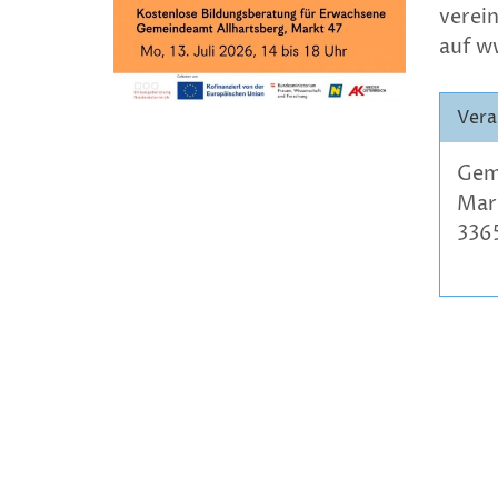
verei
auf w
Vera
Gem
Mar
3365