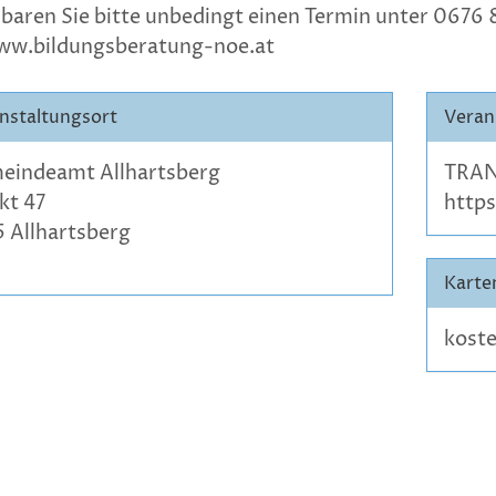
nbaren Sie bitte unbedingt einen Termin unter 0676
ww.bildungsberatung-noe.at
nstaltungsort
Veran
eindeamt Allhartsberg
TRAN
kt 47
http
 Allhartsberg
Karte
koste