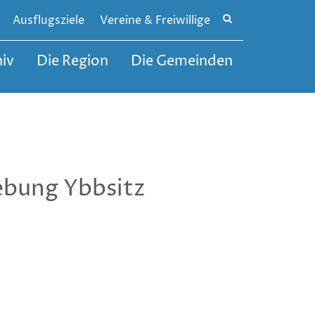
Site
Ausflugsziele
Vereine & Freiwillige
search
toggle
iv
Die Region
Die Gemeinden
ebung Ybbsitz