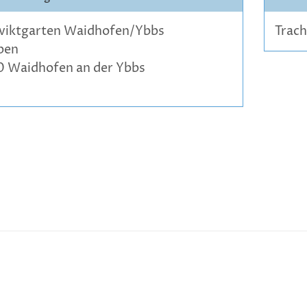
viktgarten Waidhofen/Ybbs
Trac
ben
0 Waidhofen an der Ybbs