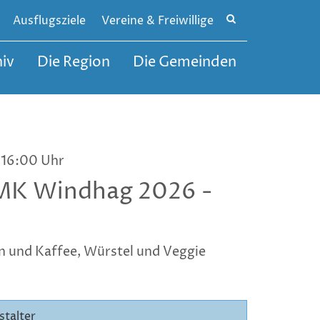
Site
Ausflugsziele
Vereine & Freiwillige
search
toggle
iv
Die Region
Die Gemeinden
 16:00 Uhr
TMK Windhag 2026 -
en und Kaffee, Würstel und Veggie
stalter