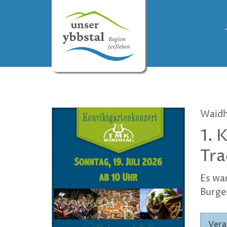
Waidh
1. 
Tra
Es wa
Burger
Vera