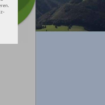
eren.
tz-