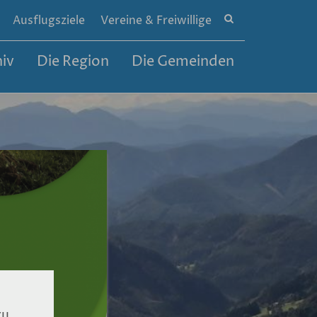
Site
Ausflugsziele
Vereine & Freiwillige
search
toggle
iv
Die Region
Die Gemeinden
zu